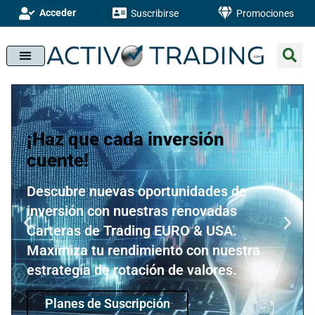
Acceder
Suscribirse
Promociones
¡Haz que cada inversión
cuente!
Descubre nuevas oportunidades de
inversión con nuestras renovadas
Carteras de Trading EURO & USA.
Maximiza tu rendimiento con nuestra
estrategia de rotación de valores.
Planes de Suscripción