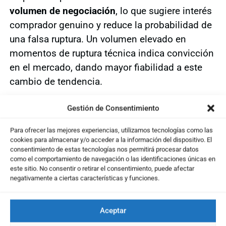
volumen de negociación
, lo que sugiere interés
comprador genuino y reduce la probabilidad de
una falsa ruptura. Un volumen elevado en
momentos de ruptura técnica indica convicción
en el mercado, dando mayor fiabilidad a este
cambio de tendencia.
Indicador RSI
Gestión de Consentimiento
El
RSI (Índice de Fuerza Relativa)
está en
Para ofrecer las mejores experiencias, utilizamos tecnologías como las
niveles de 61, en zona neutral-alcista, sin
cookies para almacenar y/o acceder a la información del dispositivo. El
consentimiento de estas tecnologías nos permitirá procesar datos
alcanzar sobrecompra. Esto indica que el precio
como el comportamiento de navegación o las identificaciones únicas en
aún tiene margen para continuar subiendo
este sitio. No consentir o retirar el consentimiento, puede afectar
negativamente a ciertas características y funciones.
antes de encontrarse en niveles extremos. La
posición del RSI respalda la continuación del
movimiento alcista sin señales de agotamiento
Aceptar
inmediato.