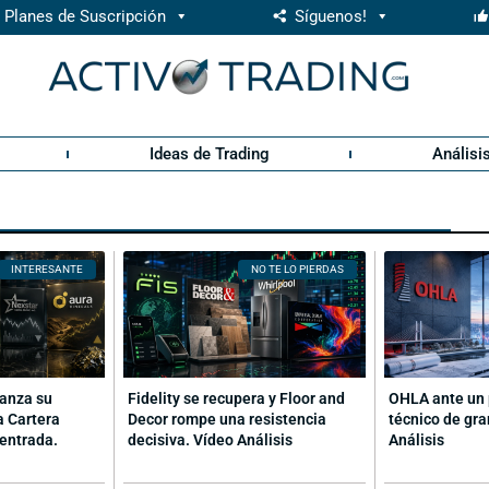
Planes de Suscripción
Síguenos!
Ideas de Trading
Análisi
INTERESANTE
NO TE LO PIERDAS
canza su
Fidelity se recupera y Floor and
OHLA ante un 
a Cartera
Decor rompe una resistencia
técnico de gra
entrada.
decisiva. Vídeo Análisis
Análisis